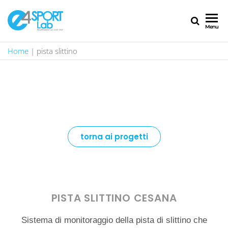
E4SPORT
Engineering
Menu
for Sport
Polimi
Lab
Home
|
pista slittino
torna ai progetti
PISTA SLITTINO CESANA
Sistema di monitoraggio della pista di slittino che