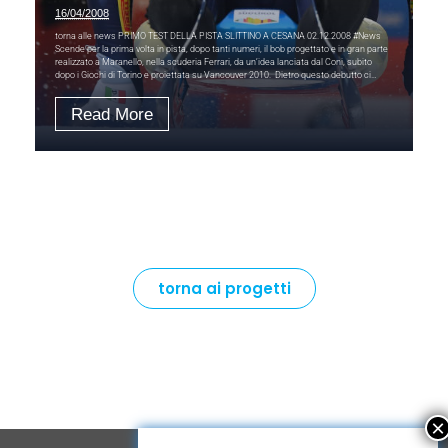
16/04/2008
torna alle news PRIMO TEST DELLA PISTA SLITTINO A CESANA 02.12.2008 #News
Scende per la prima volta in pista, dopo tanti numeri, il bob progettato e in gran parte
realizzato a Maranello, nella scuderia Ferrari, da un’idea lanciata dal Coni, subito
dopo i Giochi di Torino e proiettata su Vancouver 2010. Dietro questo debutto ci…
Read More
torna ai progetti